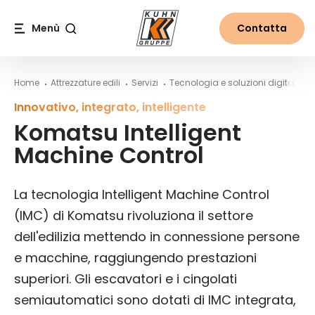
Table Of Content
Komatsu Intelligent Machine Control
La potenza della collaborazione tra uomo e macchina
Caratteristiche Intelligent Machine Control
Macchine edili IMC da Kuhn
Altre notizie dal mondo di Kuhn
Contenuti
Indice
Navigazione principale
Menù
Contatta
Cerca
Home
Attrezzature edili
Servizi
Tecnologia e soluzioni digitali
I
Innovativo, integrato, intelligente
Komatsu Intelligent
Machine Control
La tecnologia Intelligent Machine Control
(IMC) di Komatsu rivoluziona il settore
dell'edilizia mettendo in connessione persone
e macchine, raggiungendo prestazioni
superiori. Gli escavatori e i cingolati
semiautomatici sono dotati di IMC integrata,