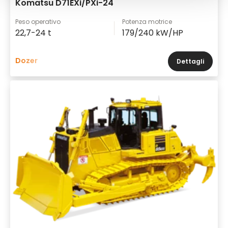
Komatsu D71EXi/PXi-24
Peso operativo
Potenza motrice
22,7-24 t
179/240 kW/HP
Dozer
Dettagli