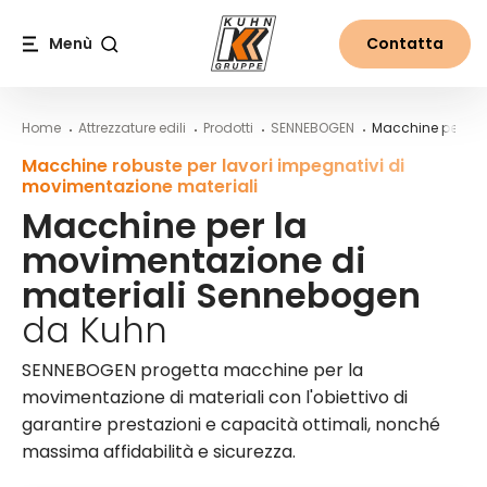
Table Of Content
Vasta gamma di applicazioni
Contenuti
Indice
Navigazione principale
Menù
Contatta
Cerca
Home
Attrezzature edili
Prodotti
SENNEBOGEN
Macchine per la 
Macchine robuste per lavori impegnativi di
movimentazione materiali
Macchine per la
movimentazione di
materiali Sennebogen
da Kuhn
SENNEBOGEN progetta macchine per la
movimentazione di materiali con l'obiettivo di
garantire prestazioni e capacità ottimali, nonché
massima affidabilità e sicurezza.
Verrà aggiornato in caso di modifiche