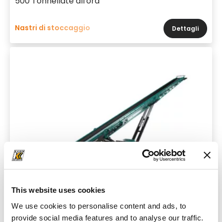
500 Tonnellate all'ora
Nastri di stoccaggio
Dettagli
This website uses cookies
We use cookies to personalise content and ads, to
Marca e modello
PowerScreen CT100
provide social media features and to analyse our traffic.