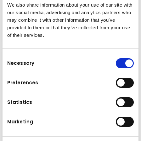
We also share information about your use of our site with
Flusso
our social media, advertising and analytics partners who
600 Tonnellate all'ora
may combine it with other information that you’ve
provided to them or that they’ve collected from your use
Nastri di stoccaggio
Dettagli
of their services.
Consent
Necessary
Selection
Preferences
Statistics
Marketing