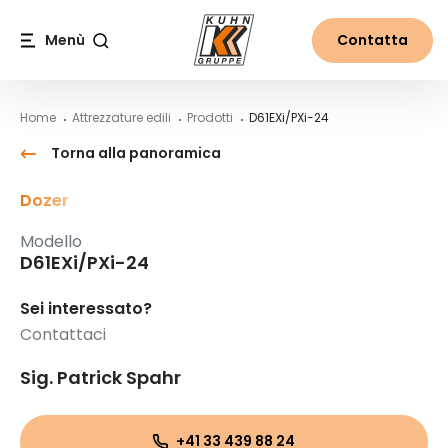
Table Of Content
D61EXi/PXi-24
Contenuti
Indice
Navigazione principale
Menù
Contatta
Cerca
Home
Attrezzature edili
Prodotti
D61EXi/PXi-24
Torna alla panoramica
Dozer
Modello
D61EXi/PXi-24
Sei interessato?
Contattaci
Sig. Patrick Spahr
+41 33 439 88 24