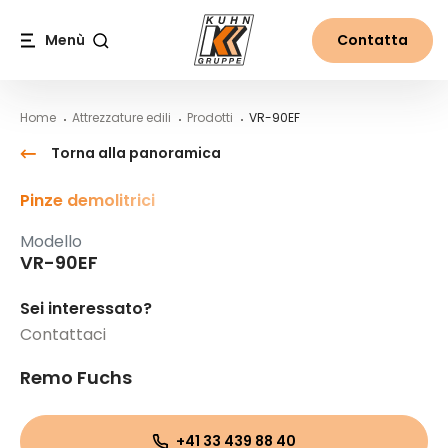
Table Of Content
VR-90EF
Contenuti
Indice
Navigazione principale
Menù
Contatta
Cerca
Home
Attrezzature edili
Prodotti
VR-90EF
Torna alla panoramica
Pinze demolitrici
Modello
VR-90EF
Sei interessato?
Contattaci
Remo Fuchs
+41 33 439 88 40