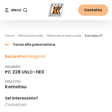
Table Of Content
PC 228 USLC-11E0
#}
Contenuti
Indice
Navigazione principale
Menù
Contatta
Cerca
Home
Attrezzature edili
Attrezzature edili usate
Komatsu PC 228 
Torna alla panoramica
Escavatori cingolati
Modello
PC 228 USLC-11E0
Marchio
Komatsu
Sei interessato?
Contattaci