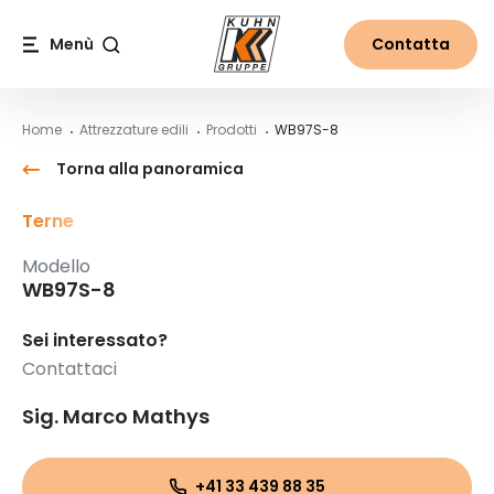
Table Of Content
WB97S-8
Contenuti
Indice
Navigazione principale
Menù
Contatta
Cerca
Home
Attrezzature edili
Prodotti
WB97S-8
Torna alla panoramica
Terne
Modello
WB97S-8
Sei interessato?
Contattaci
Sig. Marco Mathys
+41 33 439 88 35