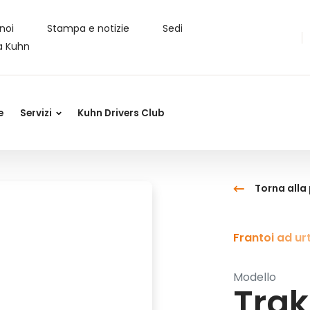
noi
Stampa e notizie
Sedi
a Kuhn
e
Servizi
Kuhn Drivers Club
Torna all
Frantoi ad ur
Modello
Trak