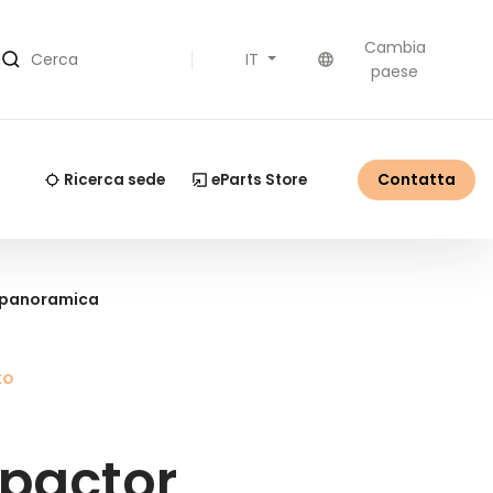
Cambia
IT
Cerca
paese
Contatta
Ricerca sede
eParts Store
a panoramica
to
pactor