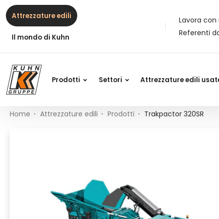
Table Of Content
Trakpactor 320SR
Contenuti
Indice
Navigazione principale
Attrezzature edili
Lavora con 
Referenti d
Il mondo di Kuhn
Prodotti
Settori
Attrezzature edili usat
Home
Attrezzature edili
Prodotti
Trakpactor 320SR