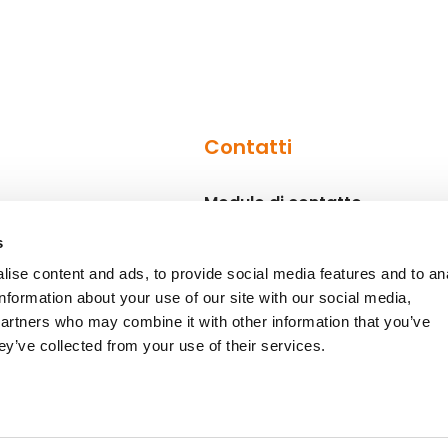
Contatti
Modulo di contatto
Referenti
s
ise content and ads, to provide social media features and to an
information about your use of our site with our social media,
partners who may combine it with other information that you’ve
ey’ve collected from your use of their services.