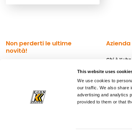
Non perderti le ultime
Azienda
novità!
Chi è Kuhn
La nostra newsletter è il modo più
Sedi
This website uses cookie
comodo per rimanere sempre
We use cookies to personal
aggiornato sul mondo di Kuhn.
Stampa
our traffic. We also share 
advertising and analytics 
Iscriviti alla newsletter
provided to them or that th