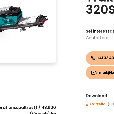
320
Sei interessa
Contattaci
+41 33 43
mail@k
Download
Cartella
(PD
brationsspaltrost) / 48.600
(Vorsieb) kg