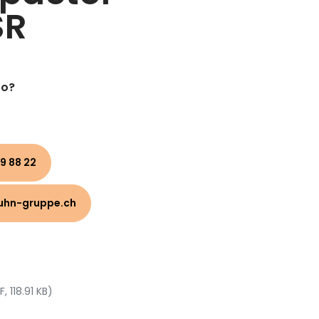
SR
to?
9 88 22
uhn-gruppe.ch
F, 118.91 KB)