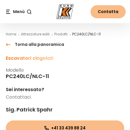
Table Of Content
PC240LC/NLC-11
Contenuti
Indice
Navigazione principale
Menù
Contatta
Cerca
Home
Attrezzature edili
Prodotti
PC240LC/NLC-11
Torna alla panoramica
Escavatori cingolati
Modello
PC240LC/NLC-11
Sei interessato?
Contattaci
Sig. Patrick Spahr
+41 33 439 88 24