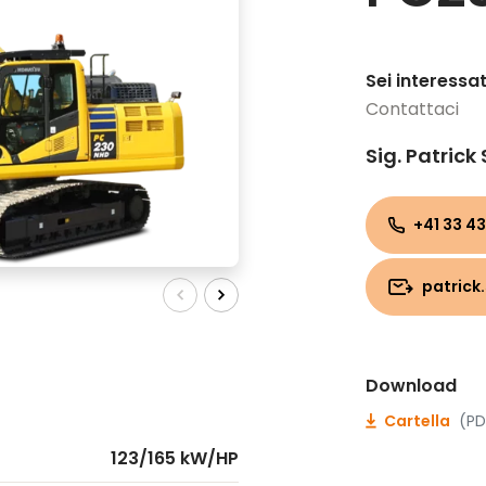
Sei interessa
Contattaci
Sig. Patrick
+41 33 43
patrick
Download
Cartella
(PD
123/165 kW/HP