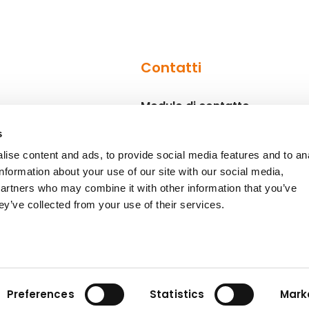
Contatti
Modulo di contatto
Referenti
s
ise content and ads, to provide social media features and to an
information about your use of our site with our social media,
partners who may combine it with other information that you’ve
ey’ve collected from your use of their services.
Codice di condotta
P
Preferences
Statistics
Mark