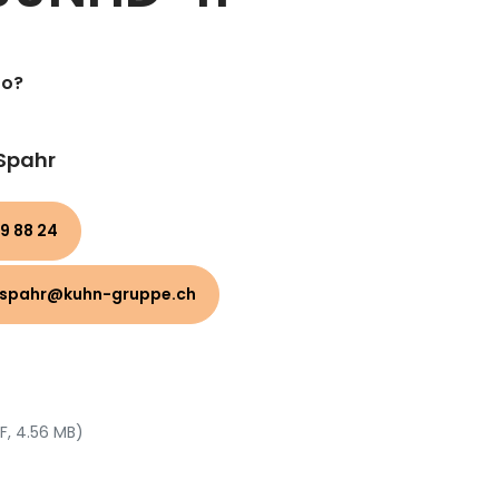
to?
 Spahr
9 88 24
.spahr@kuhn-gruppe.ch
F, 4.56 MB)