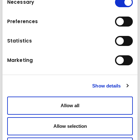
Necessary
Selection
Dati tecnici
Preferences
up to 150
Dimensioni dello schermo
Statistics
product.detail.manual.cycloneSize
36" x 25
Marketing
product.detail.manual.pumpSize
Twin
Show details
Allow all
Attrezzature
Allow selection
Kuhn