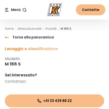
Table Of Content
M 166 S
Contenuti
Indice
Navigazione principale
Menù
Contatta
Cerca
Home
Attrezzature edili
Prodotti
M 166 S
Torna alla panoramica
Lavaggio e classificazione
Modello
M 166 S
Sei interessato?
Contattaci
+41 33 439 88 22