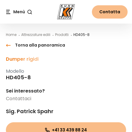
Table Of Content
HD405-8
Contenuti
Indice
Navigazione principale
Menù
Contatta
Cerca
Home
Attrezzature edili
Prodotti
HD405-8
Torna alla panoramica
Dumper rigidi
Modello
HD405-8
Sei interessato?
Contattaci
Sig. Patrick Spahr
+41 33 439 88 24