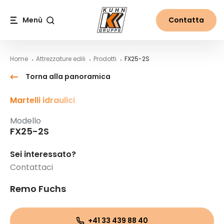
Table Of Content
FX25-2S
Contenuti
Indice
Navigazione principale
Menù
Contatta
Cerca
Home
Attrezzature edili
Prodotti
FX25-2S
Torna alla panoramica
Martelli idraulici
Modello
FX25-2S
Sei interessato?
Contattaci
Remo Fuchs
+41 33 439 88 40