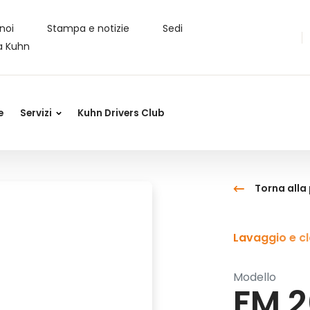
noi
Stampa e notizie
Sedi
a Kuhn
e
Servizi
Kuhn Drivers Club
Torna all
Lavaggio e cl
Modello
FM 