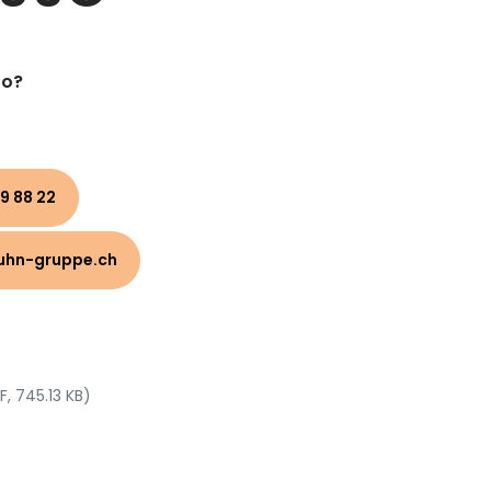
to?
9 88 22
uhn-gruppe.ch
F, 745.13 KB)