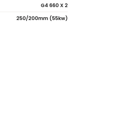
G4 660 X 2
250/200mm (55kw)