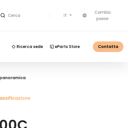
Cambia
IT
Cerca
paese
Contatta
Ricerca sede
eParts Store
a panoramica
assificazione
200C