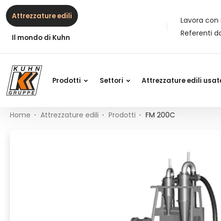
Table Of Content
FM 200C
Contenuti
Indice
Navigazione principale
Attrezzature edili
Lavora con 
Referenti d
Il mondo di Kuhn
Prodotti
Settori
Attrezzature edili usat
Home
Attrezzature edili
Prodotti
FM 200C