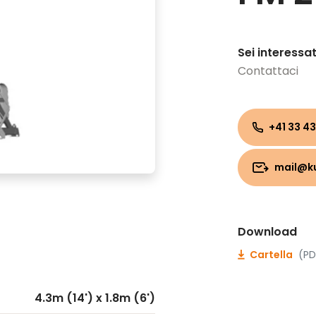
Sei interessa
Contattaci
+41 33 43
mail@k
Download
Cartella
(PD
4.3m (14') x 1.8m (6')