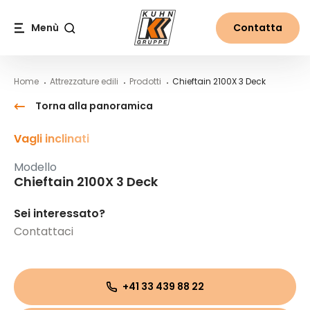
Table Of Content
Chieftain 2100X 3 Deck
Contenuti
Indice
Navigazione principale
Menù
Contatta
Cerca
Home
Attrezzature edili
Prodotti
Chieftain 2100X 3 Deck
Torna alla panoramica
Vagli inclinati
Modello
Chieftain 2100X 3 Deck
Sei interessato?
Contattaci
+41 33 439 88 22