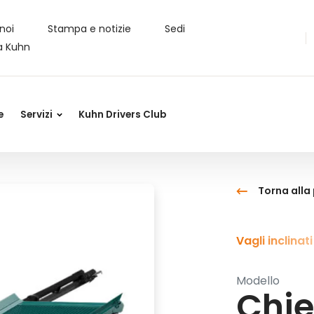
noi
Stampa e notizie
Sedi
a Kuhn
e
Servizi
Kuhn Drivers Club
Torna all
Vagli inclinati
Modello
Chie