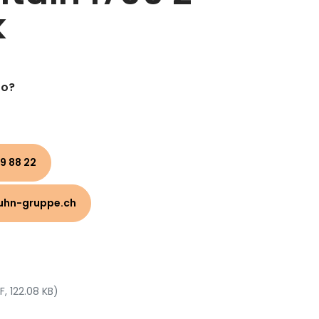
k
to?
9 88 22
uhn-gruppe.ch
F, 122.08 KB)