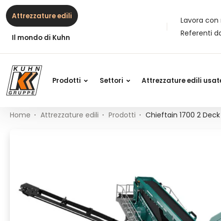
Table Of Content
Chieftain 1700 2 Deck
Contenuti
Indice
Navigazione principale
Attrezzature edili
Lavora con 
Referenti d
Il mondo di Kuhn
Prodotti
Settori
Attrezzature edili usat
Home
Attrezzature edili
Prodotti
Chieftain 1700 2 Deck