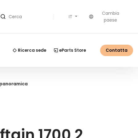
Cambia
IT
Cerca
paese
Contatta
Ricerca sede
eParts Store
a panoramica
ftain 1700 2