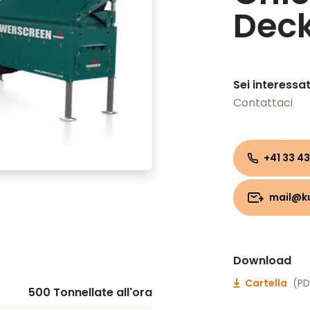
Dec
Sei interessa
Contattaci
+41 33 43
mail@k
Download
Cartella
(PD
500 Tonnellate all'ora