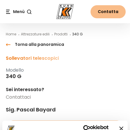
Table Of Content
340 G
Contenuti
Indice
Navigazione principale
Menù
Contatta
Cerca
Home
Attrezzature edili
Prodotti
340 G
Torna alla panoramica
Sollevatori telescopici
Modello
340 G
Sei interessato?
Contattaci
Sig. Pascal Bayard
+41 79 906 58 04