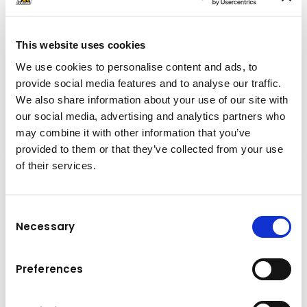
pascal.bayard@kuhn-gruppe.ch
This website uses cookies
We use cookies to personalise content and ads, to
provide social media features and to analyse our traffic.
Download
We also share information about your use of our site with
our social media, advertising and analytics partners who
Cartella
(PDF, 3.98 MB)
may combine it with other information that you’ve
provided to them or that they’ve collected from your use
of their services.
Consent
Necessary
Selection
Preferences