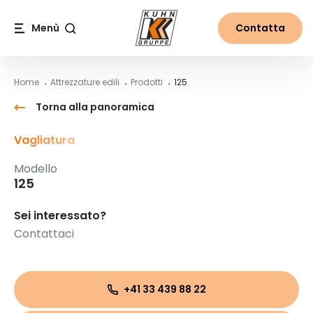
Table Of Content
125
Contenuti
Indice
Navigazione principale
Menù
Contatta
Cerca
Home
Attrezzature edili
Prodotti
125
Torna alla panoramica
Vagliatura
Modello
125
Sei interessato?
Contattaci
+41 33 439 88 22