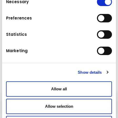
Necessary
Selection
Dati tecnici
Preferences
3.7m (12')
Config.
Statistics
Dimensioni dello schermo
1.5m (5')
Marketing
Dimensioni motore
18° - 22°
Show details
Allow all
Attrezzature
Allow selection
Kuhn