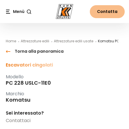
Table Of Content
PC 228 USLC-11E0
#}
Contenuti
Indice
Navigazione principale
Menù
Contatta
Cerca
Home
Attrezzature edili
Attrezzature edili usate
Komatsu PC 228 
Torna alla panoramica
Escavatori cingolati
Modello
PC 228 USLC-11E0
Marchio
Komatsu
Sei interessato?
Contattaci