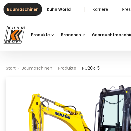
Table Of Content
PC20R-5
Inhalt
Inhaltsverzeichnis
Hauptnavigation
Karriere
Pre
Baumaschinen
Kuhn World
Produkte
Branchen
Gebrauchtmaschi
Start
Baumaschinen
Produkte
PC20R-5