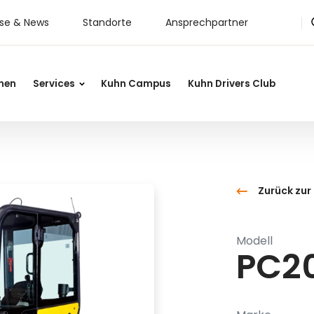
sse & News
Standorte
Ansprechpartner
nen
Services
Kuhn Campus
Kuhn Drivers Club
Zurück zur
Modell
PC2