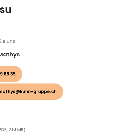
su
Sie uns
 Mathys
9 88 35
mathys@kuhn-gruppe.ch
PDF, 2.61 MB)