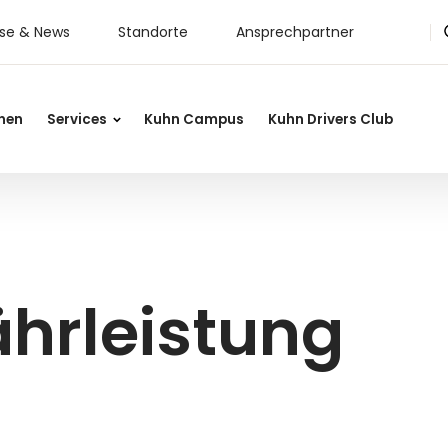
sse & News
Standorte
Ansprechpartner
nen
Services
Kuhn Campus
Kuhn Drivers Club
ährleistung