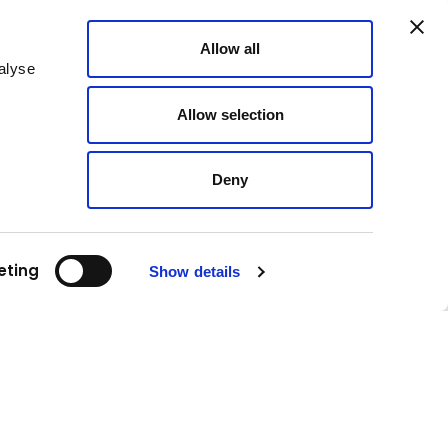
Sie möchten mehr über die Baumaschinen und
Services von Kuhn erfahren? Etwaige offene Fragen
Allow all
beantworten unsere Experten gerne!
alyse
Jetzt Ansprechpartner finden
Allow selection
Deny
eting
Show details