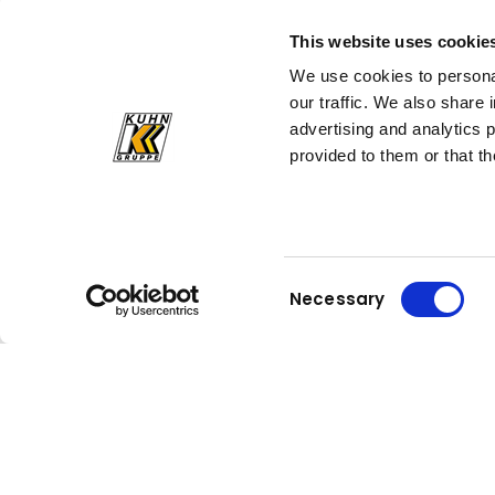
Sind möchten mehr über Reparatur, Wartung und Co.
This website uses cookie
bei Kuhn erfahren? Wir informieren Sie im Detail über
We use cookies to personal
den Ablauf an unseren Servicestützpunkten.
our traffic. We also share 
advertising and analytics 
Jetzt informieren!
provided to them or that th
Consent
Necessary
Selection
Kuhn
Gruppe