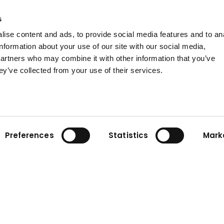
Kuhn bietet Ihnen eine Vielzahl von hilfreichen
Services. Wir informieren Sie detailliert über unsere
s
fortschrittlichen Dienstleistungen.
ise content and ads, to provide social media features and to an
information about your use of our site with our social media,
Informationen zum Service
partners who may combine it with other information that you’ve
ey’ve collected from your use of their services.
Preferences
Statistics
Mark