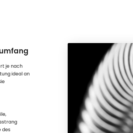
gsumfang
rt je nach
tung ideal an
ie
le,
bsstrang
e des