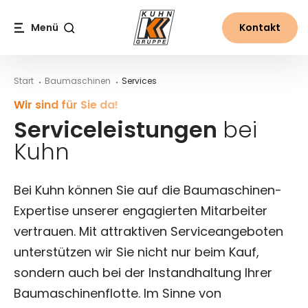
Table Of Content
Service-Portfolio von Kuhn
Serviceleistungen bei Kuhn
Inhalt
Inhaltsverzeichnis
Hauptnavigation
Menü
Kontakt
Suche
Start
Baumaschinen
Services
Wir sind für Sie da!
Serviceleistungen
bei
Kuhn
Bei Kuhn können Sie auf die Baumaschinen-
Expertise unserer engagierten Mitarbeiter
vertrauen. Mit attraktiven Serviceangeboten
unterstützen wir Sie nicht nur beim Kauf,
sondern auch bei der Instandhaltung Ihrer
Baumaschinenflotte. Im Sinne von