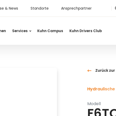
sse & News
Standorte
Ansprechpartner
nen
Services
Kuhn Campus
Kuhn Drivers Club
Zurück zur
Hydraulische
Modell
F6T