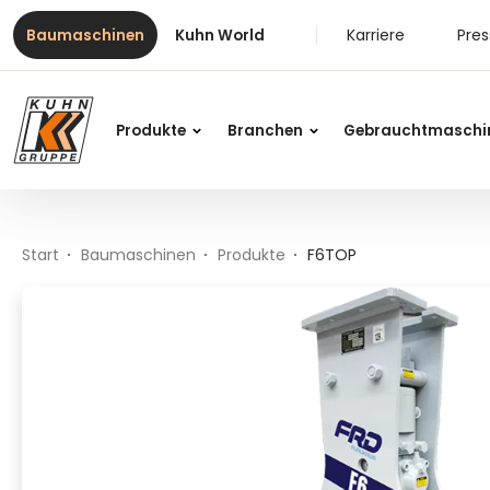
Table Of Content
F6TOP
Inhalt
Inhaltsverzeichnis
Hauptnavigation
Karriere
Pre
Baumaschinen
Kuhn World
Produkte
Branchen
Gebrauchtmaschi
Start
Baumaschinen
Produkte
F6TOP