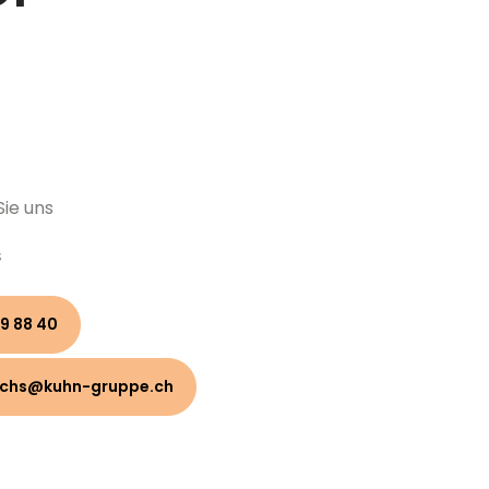
Sie uns
s
9 88 40
uchs@kuhn-gruppe.ch