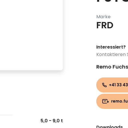
Marke
FRD
Interessiert?
Kontaktieren 
Remo Fuch
+41 33 43
remo.f
5,0 - 9,0 t
Downloads