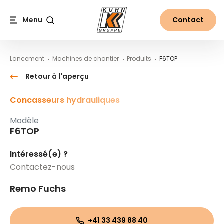
Table Of Content
F6TOP
Contenu
Table des matières
Navigation principale
Menu
Contact
Recherche
Lancement
Machines de chantier
Produits
F6TOP
Retour à l'aperçu
Concasseurs hydrauliques
Modèle
F6TOP
Intéressé(e) ?
Contactez-nous
Remo Fuchs
+41 33 439 88 40