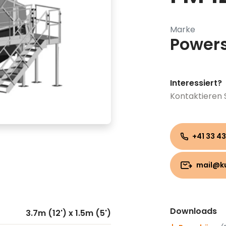
Marke
Power
Interessiert?
Kontaktieren 
+41 33 43
mail@k
Downloads
3.7m (12') x 1.5m (5')