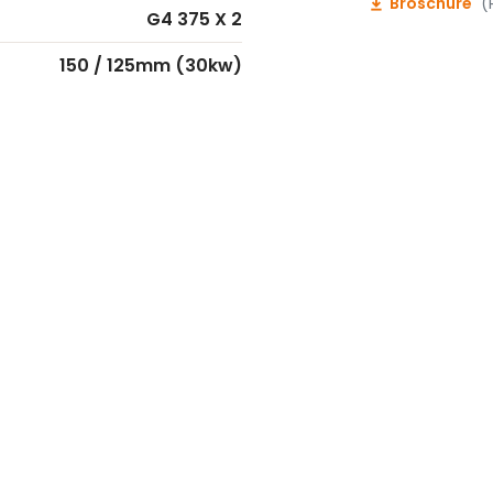
Broschüre
(
G4 375 X 2
150 / 125mm (30kw)