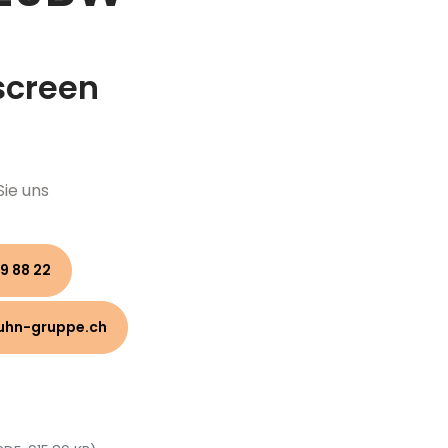
screen
Sie uns
9 88 22
uhn-gruppe.ch