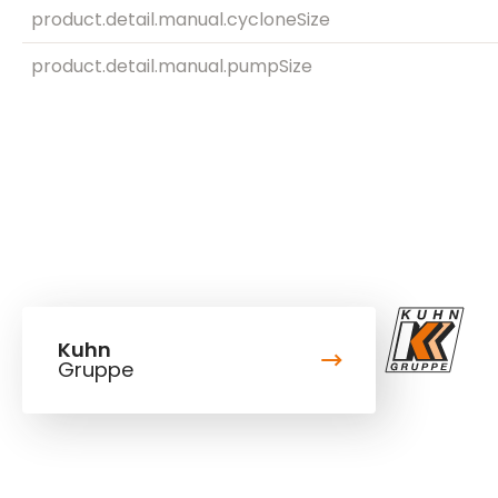
product.detail.manual.cycloneSize
product.detail.manual.pumpSize
Kuhn
Gruppe