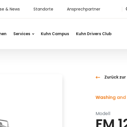
sse & News
Standorte
Ansprechpartner
nen
Services
Kuhn Campus
Kuhn Drivers Club
Zurück zur
Washing and 
Modell
FM 