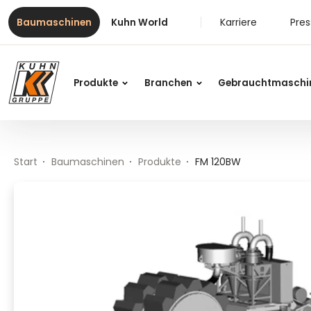
Table Of Content
FM 120BW
Inhalt
Inhaltsverzeichnis
Hauptnavigation
Karriere
Pre
Baumaschinen
Kuhn World
Produkte
Branchen
Gebrauchtmaschi
Start
Baumaschinen
Produkte
FM 120BW