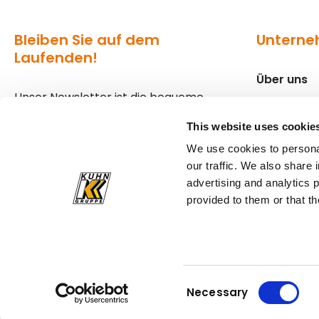
Bleiben Sie auf dem
Untern
Laufenden!
Über uns
Unser Newsletter ist die bequeme
Standorte
Variante, um über die aktuellen
This website uses cookie
Geschehnisse in der Welt von Kuhn
Presse
We use cookies to personal
informiert zu bleiben.
our traffic. We also share 
advertising and analytics 
Zum Newsletter anmelden
provided to them or that th
© Kuhn Baumaschinen
Teil der Kuhn Gruppe
Consent
Necessary
Selection