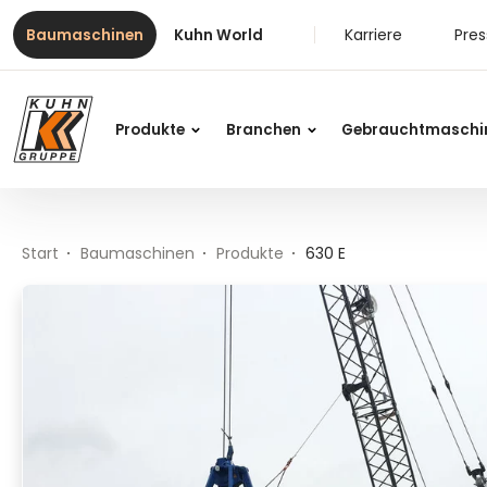
Table Of Content
630 E
Inhalt
Inhaltsverzeichnis
Hauptnavigation
Karriere
Pre
Baumaschinen
Kuhn World
Produkte
Branchen
Gebrauchtmaschi
Start
Baumaschinen
Produkte
630 E