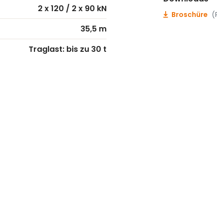
2 x 120 / 2 x 90 kN
Broschüre
(
35,5 m
Traglast:
bis zu 30 t