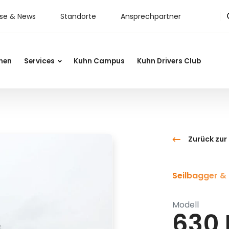
sse & News
Standorte
Ansprechpartner
nen
Services
Kuhn Campus
Kuhn Drivers Club
Zurück zur
Seilbagger &
Modell
630 