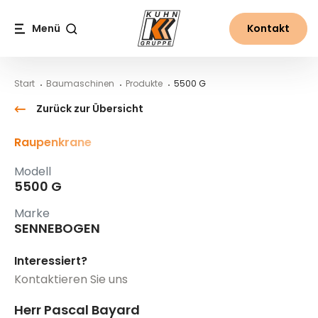
Table Of Content
5500 G
Inhalt
Inhaltsverzeichnis
Hauptnavigation
Menü
Kontakt
Suche
Start
Baumaschinen
Produkte
5500 G
Zurück zur Übersicht
Raupenkrane
Modell
5500 G
Marke
SENNEBOGEN
Interessiert?
Kontaktieren Sie uns
Herr Pascal Bayard