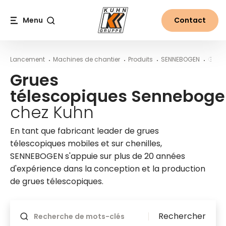
Table Of Content
Vos avantages
Grues télescopiques Sennebogen chez Kuhn
Contenu
Table des matières
Navigation principale
Menu
Contact
Recherche
Lancement
Machines de chantier
Produits
SENNEBOGEN
Grues
Grues
télescopiques Sennebog
chez Kuhn
En tant que fabricant leader de grues
télescopiques mobiles et sur chenilles,
SENNEBOGEN s'appuie sur plus de 20 années
d'expérience dans la conception et la production
de grues télescopiques.
Sera mis à jour après modification
Rechercher