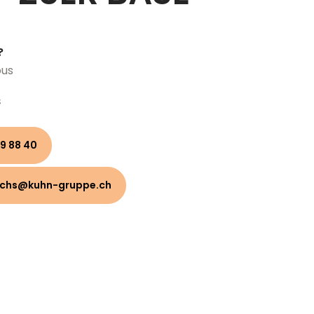
?
ous
s
9 88 40
uchs@kuhn-gruppe.ch