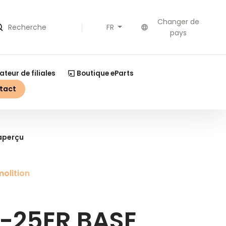
Changer de
FR
echerche
pays
ateur de filiales
Boutique eParts
tact
'aperçu
olition
-25ER BASE