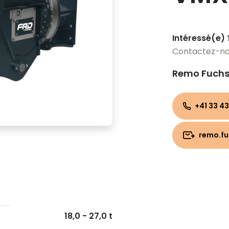
Intéressé(e) 
Contactez-n
Remo Fuch
+41 33 43
remo.f
18,0 - 27,0 t