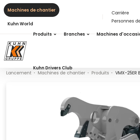
Table Of Content
VMX-25ER BASE
Contenu
Table des matières
Navigation principale
Machines de chantier
Carrière
Personnes d
Kuhn World
Produits
Branches
Machines d'occasi
Kuhn Drivers Club
Lancement
Machines de chantier
Produits
VMX-25ER 