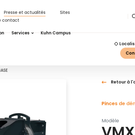
Presse et actualités
Sites
R
e contact
on
Services
Kuhn Campus
Localis
Con
BASE
Retour à l
Pinces de dém
Modèle
VMX