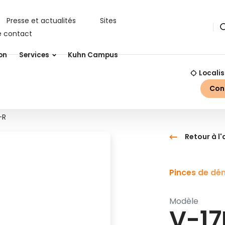
Presse et actualités
Sites
R
e contact
on
Services
Kuhn Campus
Localis
Con
-R
Retour à l
Pinces de dém
Modèle
V-17