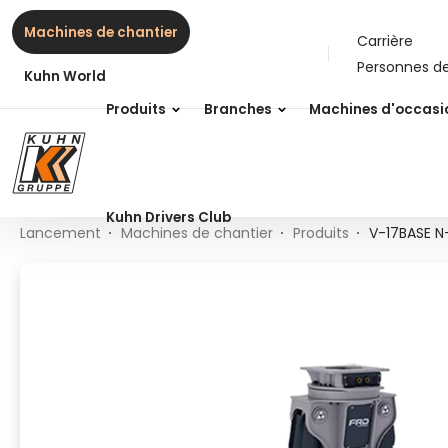
Table Of Content
V-17BASE N-R
Contenu
Table des matières
Navigation principale
Machines de chantier
Carrière
Personnes d
Kuhn World
Produits
Branches
Machines d'occasi
Kuhn Drivers Club
Lancement
Machines de chantier
Produits
V-17BASE N