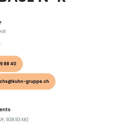
?
ous
s
9 88 40
uchs@kuhn-gruppe.ch
ents
DF, 928.93 KB)