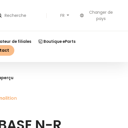
Changer de
FR
echerche
pays
ateur de filiales
Boutique eParts
tact
'aperçu
olition
BASE N-R