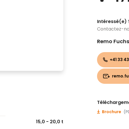
Intéressé(e) 
Contactez-n
Remo Fuch
+41 33 43
remo.f
Téléchargem
Brochure
(P
15,0 - 20,0 t