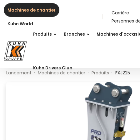
Table Of Content
FXJ225
Contenu
Table des matières
Navigation principale
Machines de chantier
Carrière
Personnes d
Kuhn World
Produits
Branches
Machines d'occasi
Kuhn Drivers Club
Lancement
Machines de chantier
Produits
FXJ225