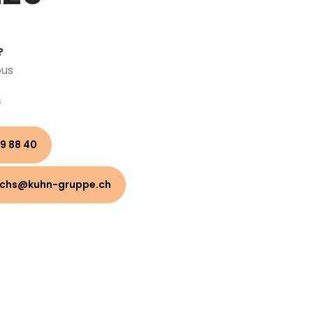
?
ous
s
9 88 40
uchs@kuhn-gruppe.ch