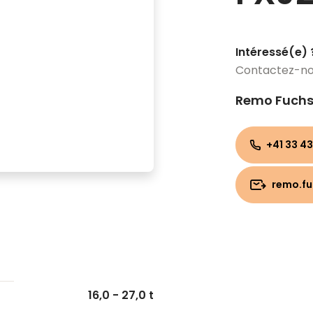
Intéressé(e) 
Contactez-n
Remo Fuch
+41 33 43
remo.f
16,0 - 27,0 t