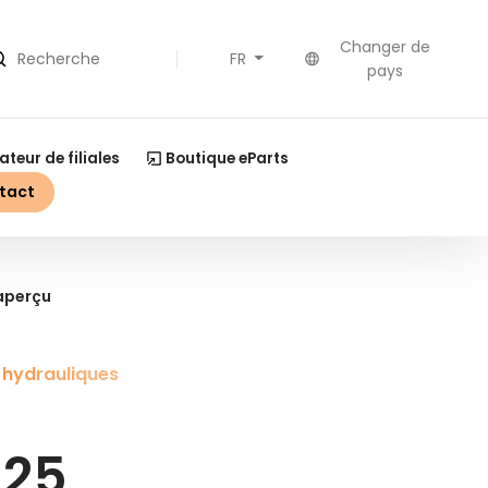
Changer de
FR
echerche
pays
ateur de filiales
Boutique eParts
tact
'aperçu
hydrauliques
225