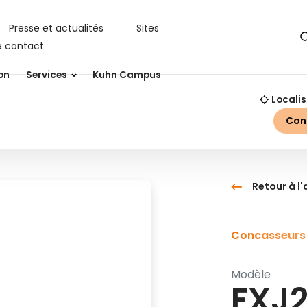
Presse et actualités
Sites
R
e contact
on
Services
Kuhn Campus
Localis
Con
Retour à l
Concasseurs 
Modèle
FXJ