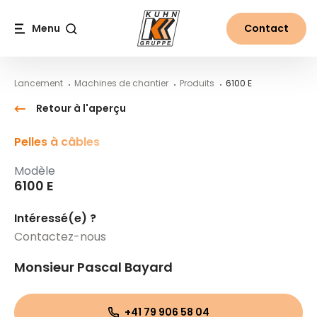
Table Of Content
6100 E
Contenu
Table des matières
Navigation principale
Menu
Contact
Recherche
Lancement
Machines de chantier
Produits
6100 E
Retour à l'aperçu
Pelles à câbles
Modèle
6100 E
Intéressé(e) ?
Contactez-nous
Monsieur Pascal Bayard
+41 79 906 58 04