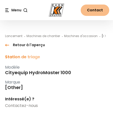
Table Of Content
Cityequip HydroMaster 1000
#}
Contenu
Table des matières
Navigation principale
Menu
Contact
Recherche
Lancement
Machines de chantier
Machines d'occasion
[Other]
Retour à l'aperçu
Station de triage
Modèle
Cityequip HydroMaster 1000
Marque
[Other]
Intéressé(e) ?
Contactez-nous