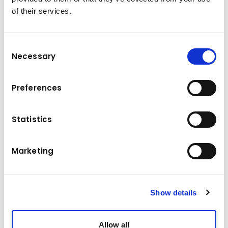
of their services.
Consent
Necessary
Selection
Données techniques
Preferences
[Other]
Marque
Modèle
Cityequip HydroMaster
Statistics
1000
Année de construction
2020
Marketing
Heures de
100 h
fonctionnement
Show details
Site
Suisse
Prix
Allow all
58986.29 €