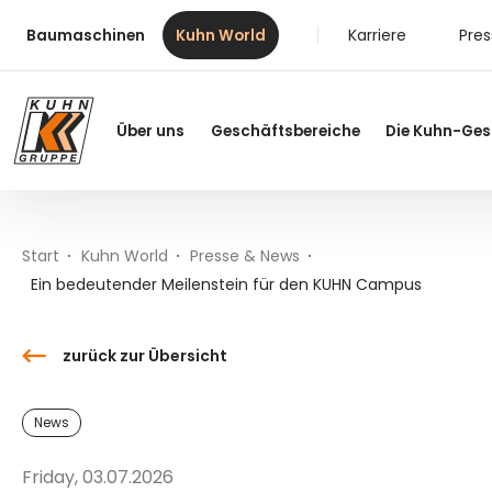
Table Of Content
Ein bedeutender Meilenstein für den KUHN Campus
Neues aus der Welt von Kuhn
Inhalt
Inhaltsverzeichnis
Hauptnavigation
Karriere
Pre
Baumaschinen
Kuhn World
Über uns
Geschäftsbereiche
Die Kuhn-Ges
Start
Kuhn World
Presse & News
Ein bedeutender Meilenstein für den KUHN Campus
zurück zur Übersicht
News
Friday, 03.07.2026