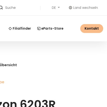
DE
Land wechseln
Suche
Kontakt
Filialfinder
eParts-Store
 Übersicht
ebe
zon 6203R