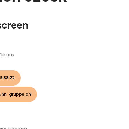
screen
Sie uns
9 88 22
uhn-gruppe.ch