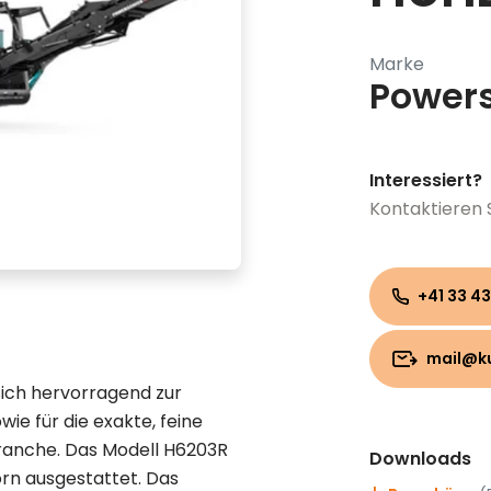
Marke
Power
Interessiert?
Kontaktieren 
+41 33 43
mail@k
ich hervorragend zur
ie für die exakte, feine
ranche. Das Modell H6203R
Downloads
rn ausgestattet. Das