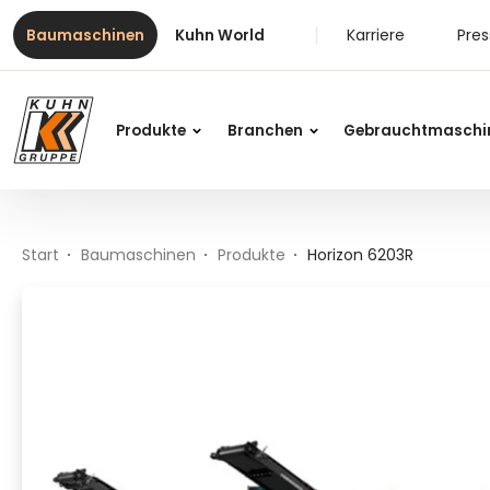
Table Of Content
Horizon 6203R
Inhalt
Inhaltsverzeichnis
Hauptnavigation
Karriere
Pre
Baumaschinen
Kuhn World
Produkte
Branchen
Gebrauchtmaschi
Start
Baumaschinen
Produkte
Horizon 6203R