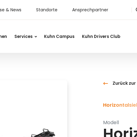
sse & News
Standorte
Ansprechpartner
nen
Services
Kuhn Campus
Kuhn Drivers Club
Zurück zur
Horizontalsi
Modell
Hori